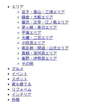
エリア
逗子・葉山・三浦エリア
鎌倉・大船エリア
藤沢・辻堂・江ノ島エリア
茅ヶ崎・寒川エリア
平塚エリア
大磯・二宮エリア
小田原エリア
南足柄・開成・山北エリア
真鶴・湯河原エリア
秦野・伊勢原エリア
その他
グルメ
イベント
スポット
家を建てる
リフォーム
インテリア
外構