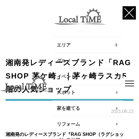
エリア
逗子・葉山・三浦エリア
グルメ
湘南発レディースブランド「RAG
鎌倉・大船エリア
SHOP 茅ケ崎」｜茅ヶ崎ラスカ5
イベント
階の人気ショップ
藤沢・辻堂・江ノ島エリ
スポット
ア
家を建てる
茅ヶ崎・寒川エリア
2021.06.23
リフォーム
平塚エリア
湘南発のレディースブランド『RAG SHOP（ラグショッ
大磯・二宮エリア