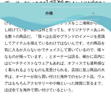
インテリア
プ）』は、 おしゃれのカンフル剤を探したい人におすすめ！
湘南発のレディースブランド『RAG SHOP （ラグショッ
小田原エリア
外構
プ）』 。 15年来、オリジナル商品の製作や海外での買い付
南足柄・開成・山北エリ
けを行ない、こだわりのウェアやグッズをここ湘南から発信
ア
し続けている。魅力は何と言っても、オリジナリティあふれ
る数々の商品だ。「我々はお店やブランドのイメージを意識
真鶴・湯河原エリア
してアイテムを揃えているわけではないんです。その商品を
気に入るか入らないかでチョイスして置いているので、様々
秦野・伊勢原エリア
なものが揃っています。」とオーナーは語る。確かに店内に
その他
はビーチテイストなウェアもあれば、オフィスでも違和感な
く着られるようなものも見受けられる。店頭に並ぶ商品の大
半は、オーナーが自ら買い付けた海外でのセレクト品。ウェ
アはもちろんアクセサリーや小物といった雑貨に至るまで、
ほぼ全てを海外で買い付けているという。