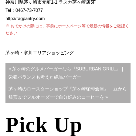
神奈川県茅ヶ崎市元町1-1 ラスカ茅ヶ崎店5F
Tel：0467-73-7077
http://ragpantry.com
※ おでかけの際には、事前にホームページ等で最新の情報をご確認く
ださい
茅ヶ崎・寒川エリア
ショッピング
投
« 茅ヶ崎のグルメバーガーなら『SUBURBAN GRILL』｜
稿
栄養バランスも考えた絶品バーガー
ナ
茅ヶ崎のロースターショップ『茅ヶ崎珈琲倉庫』｜豆から
ビ
焙煎までフルオーダーで自分好みのコーヒーを »
ゲ
ー
Pick Up
シ
ョ
ン