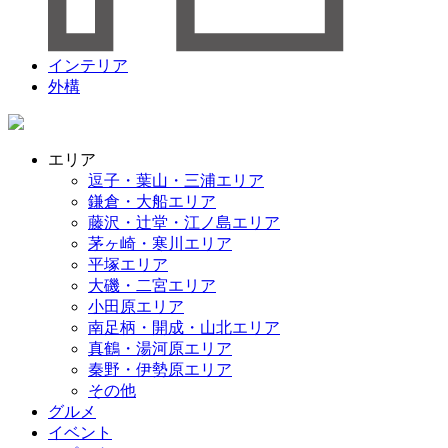
インテリア
外構
エリア
逗子・葉山・三浦エリア
鎌倉・大船エリア
藤沢・辻堂・江ノ島エリア
茅ヶ崎・寒川エリア
平塚エリア
大磯・二宮エリア
小田原エリア
南足柄・開成・山北エリア
真鶴・湯河原エリア
秦野・伊勢原エリア
その他
グルメ
イベント