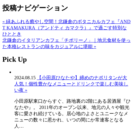
投稿ナビゲーション
« 緑あふれる癒やし空間！北鎌倉のボタニカルカフェ『AND
T KAMAKURA（アンドティ カマクラ）』で過ごす特別な
ひととき
北鎌倉のイタリアンカフェ「チポリーノ」｜地元食材を使っ
た本格レストランの味をカジュアルに堪能 »
Pick Up
2024.08.15
【小田原ひなたや】締めのナポリタンが大
人気！個性豊かなメニューとドリンクで楽しむ美味し
い夜 »
小田原駅東口からすぐ、路地裏の2階にある居酒屋『ひ
なたや』。 2011年のオープン以来、地元の人々や観光
客に愛され続けている。居心地のよさとユニークなメ
ニューの数々に惹かれ、いつの間にか常連客となる
人…