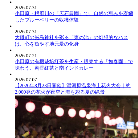
2026.07.31
小田原・根府川の「広石農園」で、自然の恵みを凝縮
したブルーベリーの収穫体験
2026.07.31
大磯町の厳島神社を彩る「東の池」の幻想的なハス
は、心を癒やす地元愛の化身
2026.07.21
小田原の有機栽培紅茶を生産・販売する「如春園」で
味わう、蜜香紅茶と南インドカレー
2026.07.07
【2026年8月23日開催】湯河原温泉海上花火大会｜約
2,000発の花火が夜空と海を彩る夏の絶景