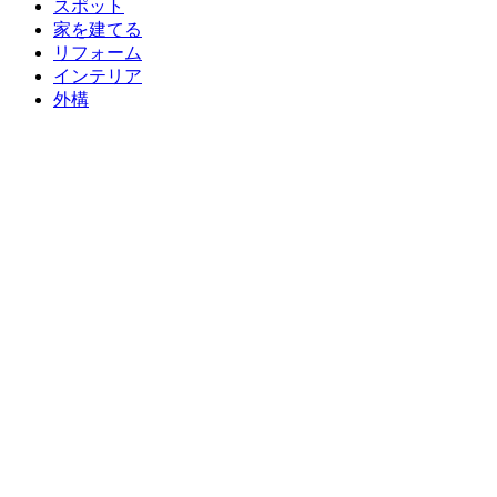
スポット
家を建てる
リフォーム
インテリア
外構